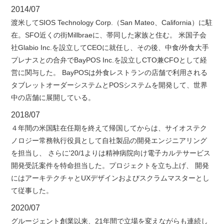
2014/07
渡米してSIOS Technology Corp.（San Mateo、California）に駐
在。SFO近くの街Millbraeに、帯同した家族と住む。 米国子会
社Glabio Inc.を設立してCEOに就任し、その後、中食/外食大手
プレナスとの合弁でBayPOS Inc.を設立しCTO兼CFOとして経
営に関与した。 BayPOSは外食レストランの店舗で利用される
タブレットオーダーシステムとPOSシステムを開発して、世界
中の店舗に展開している。
2018/07
４年間の米国駐在任期を終えて帰国してからは、サイオステク
ノロジー常務執行役員として自社製品の開発エンジニアリング
を担当し、 さらに'20/1よりは精神病院向け電子カルテサービス
開発受託案件を特命担当した。プロジェクトを立ち上げ、 開発
にはアーキテクチャとUXデザインおよびスクラムマスターとし
て従事した。
2020/07
グルージェント創業以来、21年間で立場を変えながらも連続し