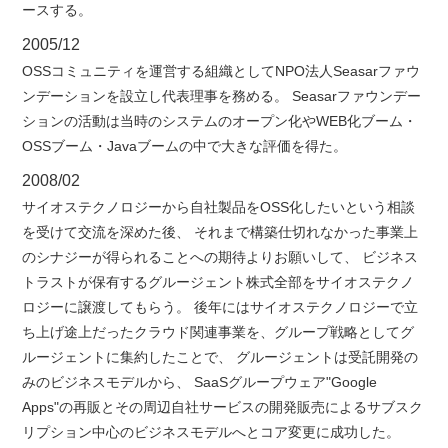
ースする。
2005/12
OSSコミュニティを運営する組織としてNPO法人Seasarファウ
ンデーションを設立し代表理事を務める。 Seasarファウンデー
ションの活動は当時のシステムのオープン化やWEB化ブーム・
OSSブーム・Javaブームの中で大きな評価を得た。
2008/02
サイオステクノロジーから自社製品をOSS化したいという相談
を受けて交流を深めた後、 それまで構築仕切れなかった事業上
のシナジーが得られることへの期待よりお願いして、 ビジネス
トラストが保有するグルージェント株式全部をサイオステクノ
ロジーに譲渡してもらう。 後年にはサイオステクノロジーで立
ち上げ途上だったクラウド関連事業を、グループ戦略としてグ
ルージェントに集約したことで、 グルージェントは受託開発の
みのビジネスモデルから、 SaaSグループウェア"Google
Apps"の再販とその周辺自社サービスの開発販売によるサブスク
リプション中心のビジネスモデルへとコア変更に成功した。