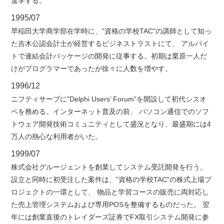
進学する。
1995/07
早稲田大学商学部在学時に、"資格の学校TAC"の講師として知っ
た吉木公認会計士が経営するビジネストラストにて、 アルバイ
トで連結会計パッケージの開発に従事する。初期は栗原一人だ
けがプログラマーであったが徐々に人数を増やす。
1996/12
ニフティサーブに"Delphi Users’ Forum"を開設して初代シスオ
ペを務める。インターネット普及の前、 パソコン通信でのソフ
トウェア開発技術コミュニティとして盛況となり、最盛期には4
万人の熱心な利用者がいた。
1999/07
株式会社グルージェントを創業してシステム受託開発を行う。
設立と同時に初受注した案件は、"資格の学校TAC"の株式上場プ
ロジェクトの一環として、 物品と学習コースの販売に両対応し
た売上管理システムおよび専用POSを整備するものだった。 翌
年には創業直後のトレイダーズ証券でFX取引システム開発に参