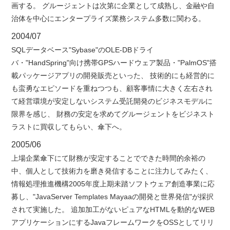
画する。 グルージェントは次第に企業として成熟し、金融や自
治体を中心にエンタープライズ業務システム多数に関わる。
2004/07
SQLデータベース"Sybase"のOLE-DBドライ
バ・"HandSpring"向け携帯GPSハードウェア製品・"PalmOS"搭
載パッケージアプリの開発販売といった、 技術的にも経営的に
も蛮勇なエピソードを重ねつつも、顧客事情に大きく左右され
て経営環境が安定しないシステム受託開発のビジネスモデルに
限界を感じ、 財務の安定を求めてグルージェントをビジネスト
ラストに買収してもらい、傘下へ。
2005/06
上場企業傘下にて財務が安定することでできた時間的余裕の
中、個人として技術力を磨き発信することに注力してみたく、
情報処理推進機構2005年度上期未踏ソフトウェア創造事業に応
募し、"JavaServer Templates Mayaaの開発と世界発信"が採択
されて実施した。 追加加工がないピュアなHTMLを動的なWEB
アプリケーションにするJavaフレームワークをOSSとしてリリ